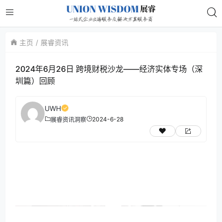
主页
展睿资讯
2024年6月26日 跨境财税沙龙——经济实体专场（深
圳篇）回顾
UWH
2024-6-28
展睿资讯
洞察
视
频
播
放
器