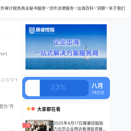
涉外审计税务
商业秘书服务
涉外法律服务
出海百科
洞察
关于我们
ort
0
1
八月
23%
7天已过
题为“齐
大家都在看
2025年4月17日展睿控股助
1
力北京企业拜访香港投资推广