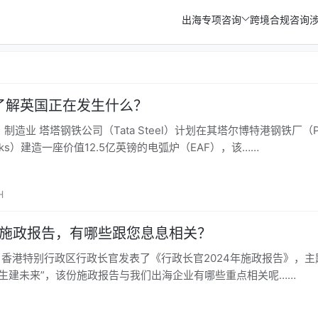
出海专项咨询
跨境合规咨询
了解英国正在发生什么？
ing 制造业 塔塔钢铁公司（Tata Steel）计划在其塔尔博特港钢铁厂（P
elworks）建造一座价值12.5亿英镑的电弧炉（EAF），该……
H
年施政报告，有哪些跟您息息相关？
16日香港特别行政区行政长官发表了《行政长官2024年施政报告》，主
民生建未来”，该份施政报告与我们出海企业有哪些重点相关呢……