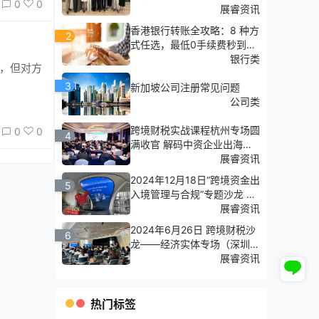
0
0
署
展睿资讯
香港银行转账全攻略：8 种方
2
式任选，最低0手续费秒到
账！新手也能轻松搞定
银行类
项，但对方
3
新加坡公司注册常见问题
公司类
跨境财税实战课程杭州专场圆
0
0
4
满收官 解码中资企业出海合
规新路径
展睿资讯
杭州专场 2025年4月19-20
2024年12月18日“跨境资金出
5
日
入境管理与合规”专题沙龙 青
岛专场圆满落幕
展睿资讯
2024年6月26日 跨境财税沙
6
龙——经济实体专场（深圳
篇）回顾
展睿资讯
热门标签