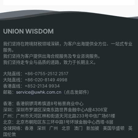
UNION WISDOM
我们坚持在跨境财税领域深耕，为客户出海提供全方位、一站式专业
服务。
我们坚持为客户提供出海合规服务及专业咨询服务。
我们坚持走专业与品质的道路，致力于长期主义。
大陆直线：+86-0755-2512 2517
大陆直线：+86-020-8149 4998
香港直线：+852-2134 9934
邮箱：
service@uwhk.com.cn
（点击发邮件）
香港：香港铜锣湾希慎道8号裕景商业中心
深圳：深圳市罗湖区深南东路世界金融中心A座4306室
广州：广州市天河区林和街道天河北路233号中信广场61楼
北京：北京市朝阳区东三环中路1号环球金融中心西塔-8层
全球网络：香港 深圳 广州 北京 澳门 新加披 美国华盛顿 英
国伦敦