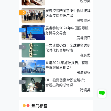
税务类
展睿控股陪同慧康生物科技拜
2
访香港投资推广署
展睿资讯
展睿参加2024年中国国际服
3
务贸易交易会
展睿资讯
一文读懂CRS：全球税务透明
4
化时代的合规指南
税务类
香港2024年施政报告，有哪
5
些跟您息息相关？
出海观察
ODI 投资备案常识全解析：
6
合规出海的必修课
跨境类
热门标签