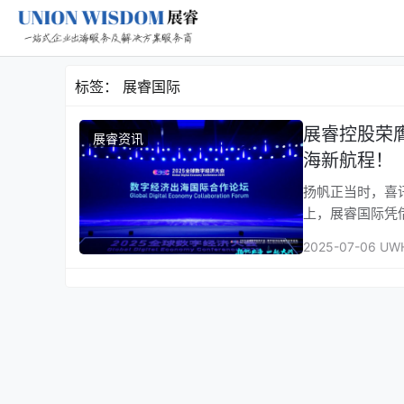
标签：
展睿国际
展睿控股荣
展睿资讯
海新航程！
扬帆正当时，喜
上，展睿国际凭
2025-07-06 UW