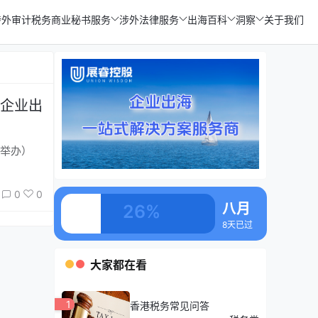
涉外审计税务
商业秘书服务
涉外法律服务
出海百科
洞察
关于我们
企业出
大举办）
0
0
八月
26%
8天已过
大家都在看
1
香港税务常见问答